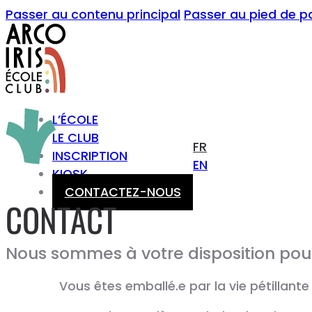
Passer au contenu principal
Passer au pied de p
L’ÉCOLE
LE CLUB
FR
INSCRIPTION
EN
KIOSK
CONTACTEZ-NOUS
CONTACT
Nous sommes à votre disposition pou
Vous êtes emballé.e par la vie pétillante 