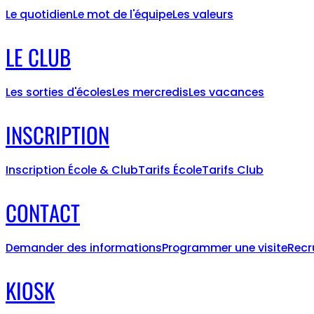
Le quotidien
Le mot de l'équipe
Les valeurs
LE CLUB
Les sorties d'écoles
Les mercredis
Les vacances
INSCRIPTION
Inscription École & Club
Tarifs École
Tarifs Club
CONTACT
Demander des informations
Programmer une visite
Recr
KIOSK